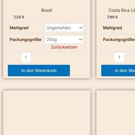
Brasil
Costa Rica (
7,25
€
7,90
€
Mahlgrad
Mahlgrad
Packungsgröße
Packungsgröße
Zurücksetzen
In den Warenkorb
In den Wa
El
Entkoffeinierter
Salvador
Espresso
Menge
Menge