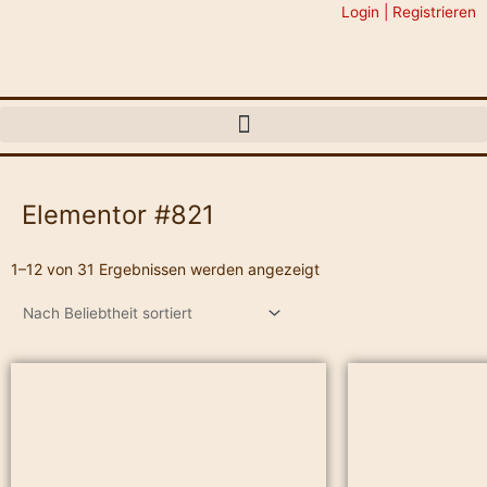
Zum
Login | Registrieren
Inhalt
springen
Elementor #821
1–12 von 31 Ergebnissen werden angezeigt
Afrikanischer
Äthiopischer
Naturkaffee
Mocca
Menge
Menge