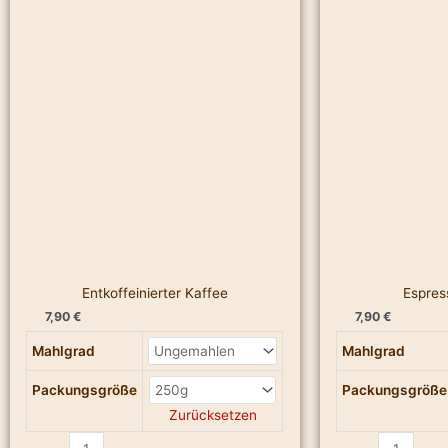
Kaffee
Caramelo
Menge
Menge
Entkoffeinierter Kaffee
Espres
7,90
€
7,90
€
Mahlgrad
Mahlgrad
Packungsgröße
Packungsgröße
Zurücksetzen