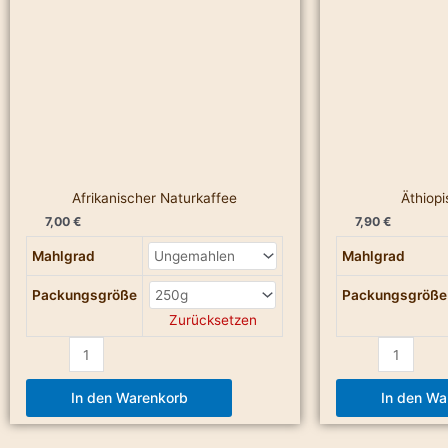
Afrikanischer Naturkaffee
Äthiop
7,00
€
7,90
€
Mahlgrad
Mahlgrad
Packungsgröße
Packungsgröße
Zurücksetzen
In den Warenkorb
In den Wa