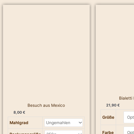
Besuch
Bialetti
aus
French
Mexico
Press
Menge
Menge
Bialett
21,90
€
Besuch aus Mexico
8,00
€
Größe
Mahlgrad
Farbe