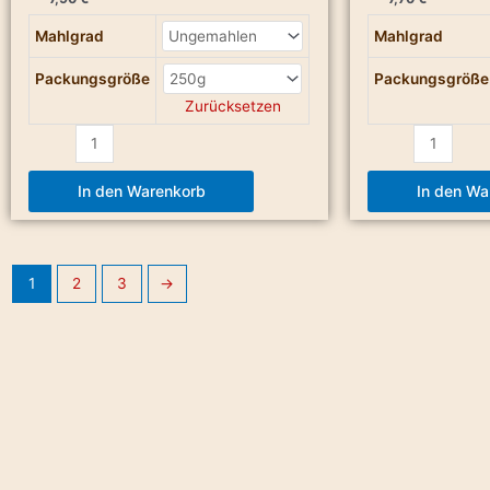
Mahlgrad
Mahlgrad
Packungsgröße
Packungsgröße
Zurücksetzen
In den Warenkorb
In den Wa
1
2
3
→