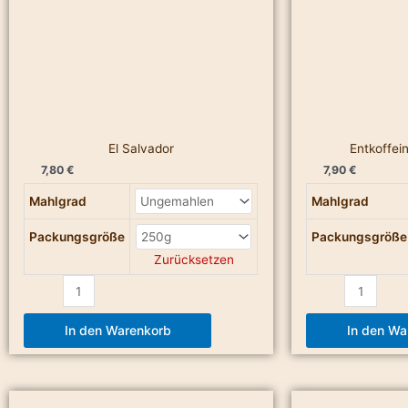
El Salvador
Entkoffei
7,80
€
7,90
€
Mahlgrad
Mahlgrad
Packungsgröße
Packungsgröße
Zurücksetzen
In den Warenkorb
In den Wa
Entkoffeinierter
Espresso