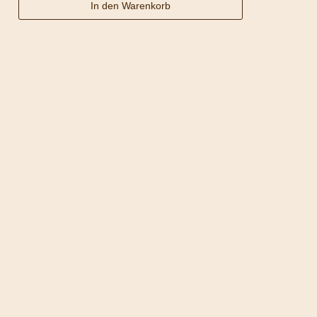
In den Warenkorb
Entkoffeinierter
Kaffee
Menge