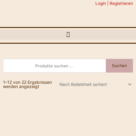
Zum
Login | Registrieren
Inhalt
springen
Suchen
Suchen
nach:
1–12 von 22 Ergebnissen
werden angezeigt
Afrikanischer
Naturkaffee
Menge