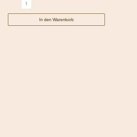
In den Warenkorb
Äthiopischer
Mocca
Menge