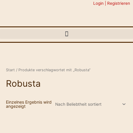
Zum
Login | Registrieren
Inhalt
springen
Start
/ Produkte verschlagwortet mit „Robusta“
Robusta
Einzelnes Ergebnis wird
angezeigt
Afrikanischer
Naturkaffee