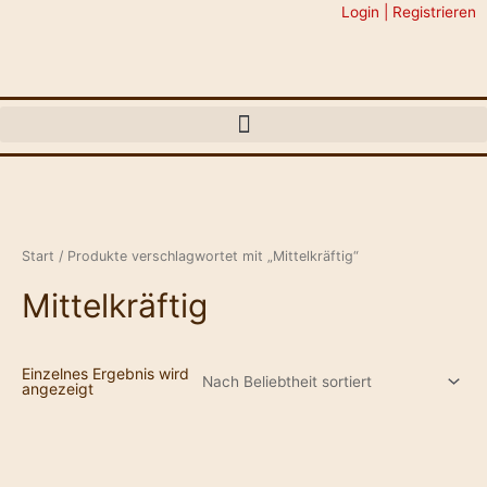
Zum
Login | Registrieren
Inhalt
springen
Start
/ Produkte verschlagwortet mit „Mittelkräftig“
Mittelkräftig
Einzelnes Ergebnis wird
angezeigt
Guatemala
Menge