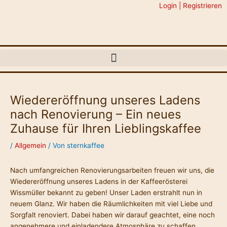
Zum
Login | Registrieren
Inhalt
springen
Wiedereröffnung unseres Ladens
Post
navigation
nach Renovierung – Ein neues
Zuhause für Ihren Lieblingskaffee
/
Allgemein
/ Von
sternkaffee
Nach umfangreichen Renovierungsarbeiten freuen wir uns, die
Wiedereröffnung unseres Ladens in der Kaffeerösterei
Wissmüller bekannt zu geben! Unser Laden erstrahlt nun in
neuem Glanz. Wir haben die Räumlichkeiten mit viel Liebe und
Sorgfalt renoviert. Dabei haben wir darauf geachtet, eine noch
angenehmere und einladendere Atmosphäre zu schaffen.