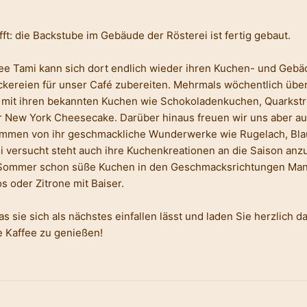
fft: die Backstube im Gebäude der Rösterei ist fertig gebaut.
fee Tami kann sich dort endlich wieder ihren Kuchen- und Geb
eckereien für unser Café zubereiten. Mehrmals wöchentlich über
 mit ihren bekannten Kuchen wie Schokoladenkuchen, Quarkst
 New York Cheesecake. Darüber hinaus freuen wir uns aber a
mmen von ihr geschmackliche Wunderwerke wie Rugelach, Bla
 versucht steht auch ihre Kuchenkreationen an die Saison an
m Sommer schon süße Kuchen in den Geschmacksrichtungen Ma
 oder Zitrone mit Baiser.
s sie sich als nächstes einfallen lässt und laden Sie herzlich d
e Kaffee zu genießen!