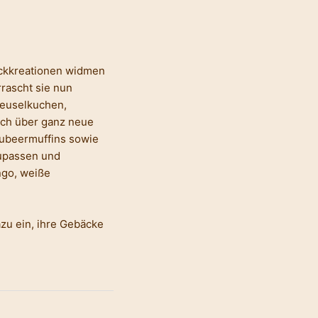
äckkreationen widmen
rascht sie nun
reuselkuchen,
uch über ganz neue
ubeermuffins sowie
zupassen und
ngo, weiße
azu ein, ihre Gebäcke