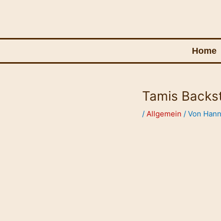
Zum
Inhalt
springen
Home
Tamis Backs
Post
navigation
/
Allgemein
/ Von
Hann